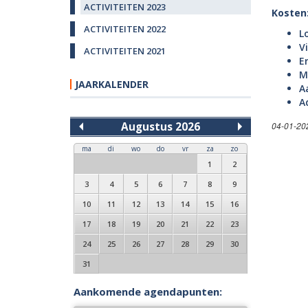
ACTIVITEITEN 2023
Kosten
ACTIVITEITEN 2022
L
V
ACTIVITEITEN 2021
E
M
JAARKALENDER
A
A
Augustus 2026
04-01-20
ma
di
wo
do
vr
za
zo
1
2
3
4
5
6
7
8
9
10
11
12
13
14
15
16
17
18
19
20
21
22
23
24
25
26
27
28
29
30
31
Aankomende agendapunten: