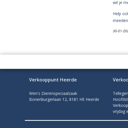
wil je m
Help ook
meedenk
30-01-20
Verkooppunt Heerde
Verko
Wen's Dierenspeciaalzaak
Tellege
Bonenburgerlaan 12, 8181 HE Heerde
Hoofdst
Verkoop
vrijdag 