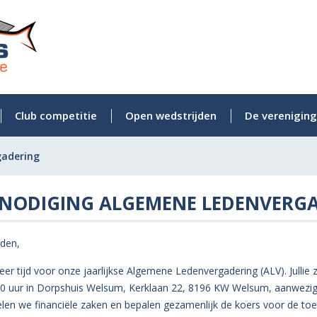
Club competitie
Open wedstrijden
De vereniging
gadering
TNODIGING ALGEMENE LEDENVERG
eden,
eer tijd voor onze jaarlijkse Algemene Ledenvergadering (ALV). Julli
0 uur in Dorpshuis Welsum, Kerklaan 22, 8196 KW Welsum, aanwezig 
len we financiële zaken en bepalen gezamenlijk de koers voor de to