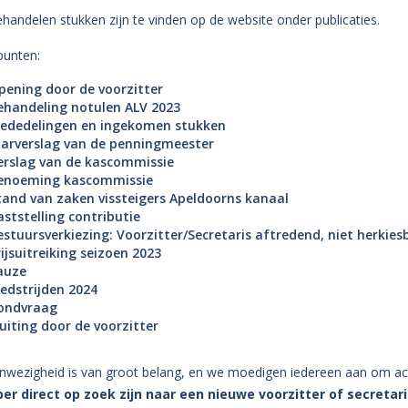
handelen stukken zijn te vinden op de website onder publicaties.
unten:
pening door de voorzitter
ehandeling notulen ALV 2023
ededelingen en ingekomen stukken
aarverslag van de penningmeester
erslag van de kascommissie
enoeming kascommissie
tand van zaken vissteigers Apeldoorns kanaal
aststelling contributie
estuursverkiezing: Voorzitter/Secretaris aftredend, niet herkies
rijsuitreiking seizoen 2023
auze
edstrijden 2024
ondvraag
luiting door de voorzitter
nwezigheid is van groot belang, en we moedigen iedereen aan om act
per direct op zoek zijn naar een nieuwe voorzitter of secretari