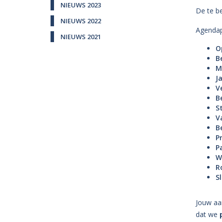
NIEUWS 2023
De te be
NIEUWS 2022
Agendap
NIEUWS 2021
O
B
M
J
V
B
S
V
B
P
P
W
R
S
Jouw aa
dat we