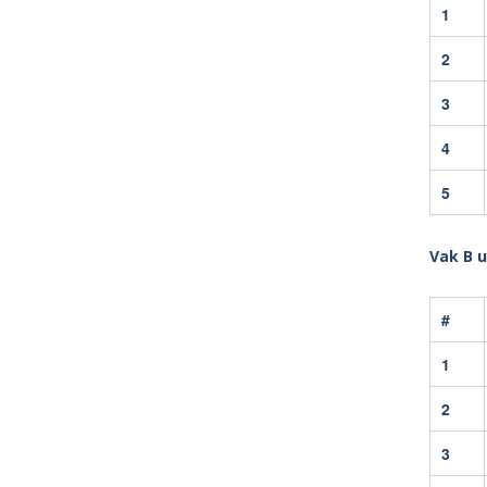
1
2
3
4
5
Vak B 
#
1
2
3