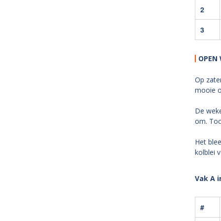
2
3
OPEN 
Op zate
mooie op
De weke
om. Toc
Het blee
kolblei 
Vak A 
#