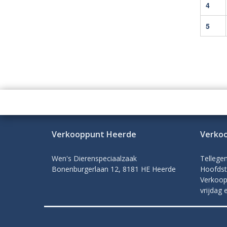
4
5
Verkooppunt Heerde
Verko
Wen's Dierenspeciaalzaak
Tellege
Bonenburgerlaan 12, 8181 HE Heerde
Hoofdst
Verkoop
vrijdag 