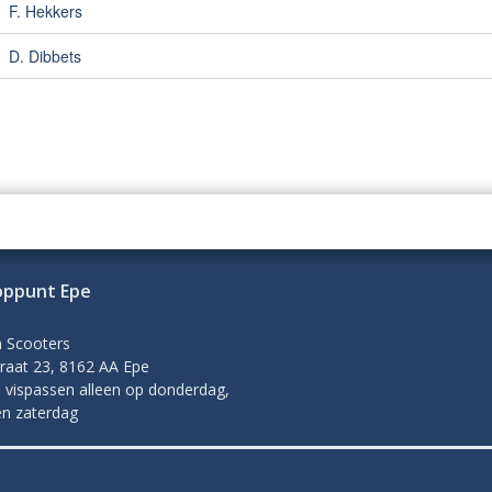
F. Hekkers
D. Dibbets
oppunt Epe
n Scooters
raat 23, 8162 AA Epe
 vispassen alleen op donderdag,
en zaterdag