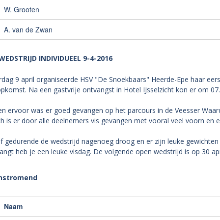
W. Grooten
A. van de Zwan
WEDSTRIJD INDIVIDUEEL 9-4-2016
rdag 9 april organiseerde HSV "De Snoekbaars" Heerde-Epe haar eers
komst. Na een gastvrije ontvangst in Hotel IJsselzicht kon er om 07
n ervoor was er goed gevangen op het parcours in de Veesser Waar
h is er door alle deelnemers vis gevangen met vooral veel voorn en 
f gedurende de wedstrijd nagenoeg droog en er zijn leuke gewichten 
vangt heb je een leuke visdag. De volgende open wedstrijd is op 30 apri
instromend
Naam