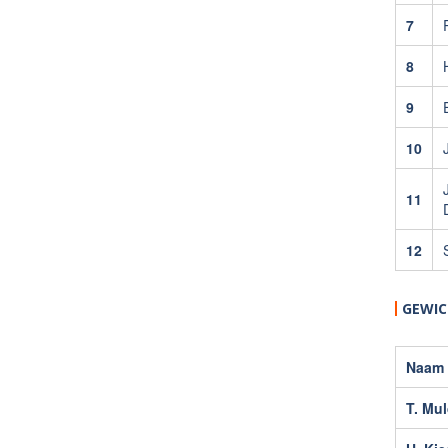
7
8
9
10
J
11
12
GEWI
Naam
T. Mul