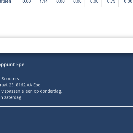
ritsen
0.00
1.14
0.00
0.00
0.00
0.73
0.00
oppunt Epe
n Scooters
raat 23, 8162 AA Epe
 vispassen alleen op donderdag,
en zaterdag