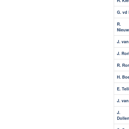
H. Ki
G. vd 
R.
Nieuw
J. va
J. Ror
R. Ror
H. Bo
E. Tel
J. van
J.
Dolle