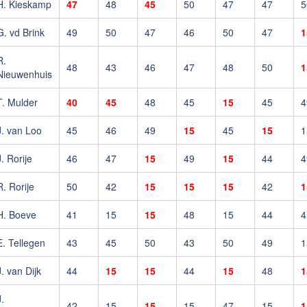
H. Kieskamp
47
48
45
50
47
47
5
G. vd Brink
49
50
47
46
50
47
1
R.
48
43
46
47
48
50
1
Nieuwenhuis
T. Mulder
40
45
48
45
15
45
4
J. van Loo
45
46
49
15
45
15
1
J. Rorije
46
47
15
49
15
44
4
R. Rorije
50
42
15
15
15
42
1
H. Boeve
41
15
15
48
15
44
4
E. Tellegen
43
45
50
43
50
49
1
J. van Dijk
44
15
15
44
15
48
1
.
42
15
15
15
47
15
1