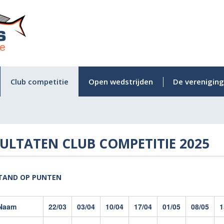
Club competitie
Open wedstrijden
De vereniging
ULTATEN CLUB COMPETITIE 2025
TAND OP PUNTEN
Naam
22/03
03/04
10/04
17/04
01/05
08/05
1