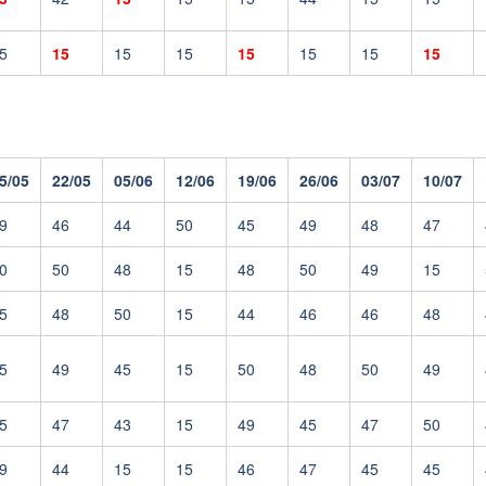
5
15
15
15
15
15
15
15
5/05
22/05
05/06
12/06
19/06
26/06
03/07
10/07
9
46
44
50
45
49
48
47
0
50
48
15
48
50
49
15
5
48
50
15
44
46
46
48
5
49
45
15
50
48
50
49
5
47
43
15
49
45
47
50
9
44
15
15
46
47
45
45