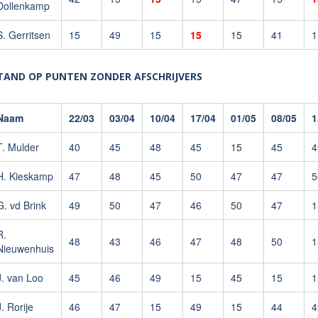
Dollenkamp
S. Gerritsen
15
49
15
15
15
41
1
TAND OP PUNTEN ZONDER AFSCHRIJVERS
Naam
22/03
03/04
10/04
17/04
01/05
08/05
1
T. Mulder
40
45
48
45
15
45
4
H. Kieskamp
47
48
45
50
47
47
5
G. vd Brink
49
50
47
46
50
47
1
R.
48
43
46
47
48
50
1
Nieuwenhuis
J. van Loo
45
46
49
15
45
15
1
J. Rorije
46
47
15
49
15
44
4