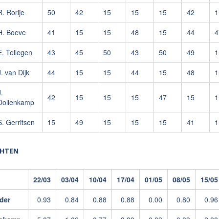
R. Rorije
50
42
15
15
15
42
1
H. Boeve
41
15
15
48
15
44
4
E. Tellegen
43
45
50
43
50
49
1
J. van Dijk
44
15
15
44
15
48
1
.
42
15
15
15
47
15
1
Dollenkamp
S. Gerritsen
15
49
15
15
15
41
1
CHTEN
22/03
03/04
10/04
17/04
01/05
08/05
15/05
der
0.93
0.84
0.88
0.88
0.00
0.80
0.96